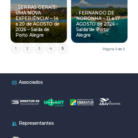
• SERRAS GERAIS:
UMA NOVA
• FERNANDO DE
EXPERIÊNCIA! – 14
NORONHA – 11 a 17
a 20 de AGOSTO de
AGOSTO de 2026 –
2026 – Saída de
Saída de Porto
Porto Alegre
Alegre
1
2
3
4
5
Página 5 de 5
Associados
Representantes