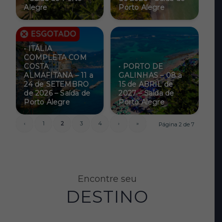
Alegre
Porto Alegre
• ITÁLIA
COMPLETA COM
COSTA
• PORTO DE
ALMAFITANA – 11 a
GALINHAS – 08 a
24 de SETEMBRO
15 de ABRIL de
de 2026 – Saída de
2027 – Saída de
Porto Alegre
Porto Alegre
‹
1
2
3
4
›
»
Página 2 de 7
Encontre seu
DESTINO