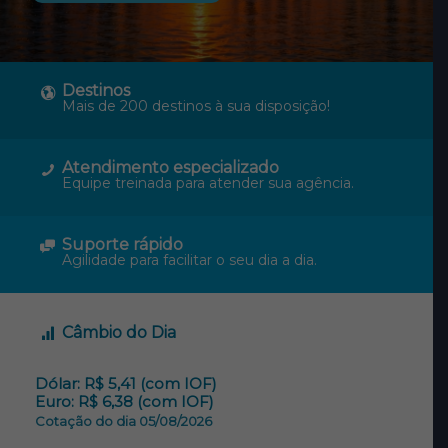
Destinos
Mais de 200 destinos à sua disposição!
Atendimento especializado
Equipe treinada para atender sua agência.
Suporte rápido
Agilidade para facilitar o seu dia a dia.
Câmbio do Dia
Dólar: R$ 5,41 (com IOF)
Euro: R$ 6,38 (com IOF)
Cotação do dia 05/08/2026