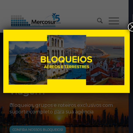
Ligue agora: 51-3023-7041
⋆ 15 ANOS DE TRAJETÓRIA NO TURISMO ⋆
Soluções completas
para agentes de
viagem
Bloqueios, grupos e roteiros exclusivos com
suporte completo para sua agência
CONFIRA NOSSOS BLOQUEIOS!