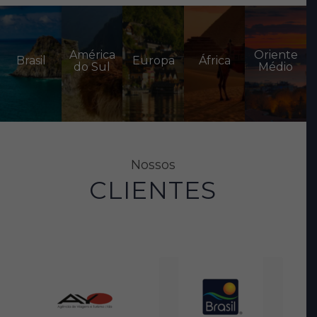
América
Oriente
Brasil
Europa
África
do Sul
Médio
Nossos
CLIENTES