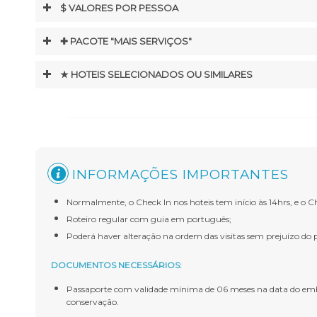
$ VALORES POR PESSOA
✚ PACOTE "MAIS SERVIÇOS"
★ HOTEIS SELECIONADOS OU SIMILARES
INFORMAÇÕES IMPORTANTES
Normalmente, o Check In nos hoteis tem início às 14hrs, e o C
Roteiro regular com guia em português;
Poderá haver alteração na ordem das visitas sem prejuízo do 
DOCUMENTOS NECESSÁRIOS:
Passaporte com validade mínima de 06 meses na data do emb
conservação.