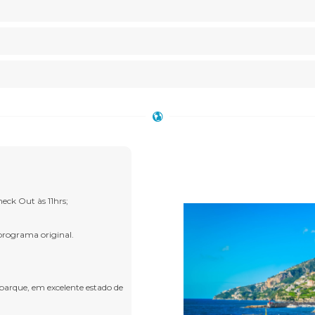
heck Out às 11hrs;
programa original.
arque, em excelente estado de