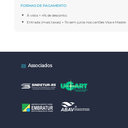
FORMAS DE PAGAMENTO:
À vista = 4% de desconto;
Entrada (mais taxas) + 11x sem juros nos cartões Visa e Master.
Associados