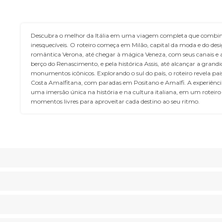
Descubra o melhor da Itália em uma viagem completa que combina h
inesquecíveis. O roteiro começa em Milão, capital da moda e do de
romântica Verona, até chegar à mágica Veneza, com seus canais e 
berço do Renascimento, e pela histórica Assis, até alcançar a gra
monumentos icônicos. Explorando o sul do país, o roteiro revela pa
Costa Amalfitana, com paradas em Positano e Amalfi. A experiênci
uma imersão única na história e na cultura italiana, em um roteiro e
momentos livres para aproveitar cada destino ao seu ritmo.