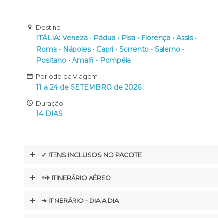
Destino
ITÁLIA:
Veneza • Pádua • Pisa • Florença • Assis •
Roma • Nápoles • Capri • Sorrento • Salerno •
Positano • Amalfi • Pompéia
Período da Viagem
11 a 24 de SETEMBRO de 2026
Duração
14 DIAS
✓ ITENS INCLUSOS NO PACOTE
⌯✈︎ ITINERÁRIO AÉREO
➜ ITINERÁRIO - DIA A DIA