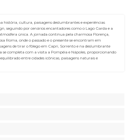
istória, cultura, paisagens deslumbrantes e experiências
sign, seguindo por cenários encantadores como o Lago Garda e a
atmosfera única. A jornada continua pela charmosa Florença,
ndiosa Roma, onde o passado e o presente se encontram em
isagens de tirar o fôlego em Capri, Sorrento e na deslumbrante
a se completa com a visita a Pompéia e Nápoles, proporcionando
quilibrado entre cidades icônicas, paisagens naturais e