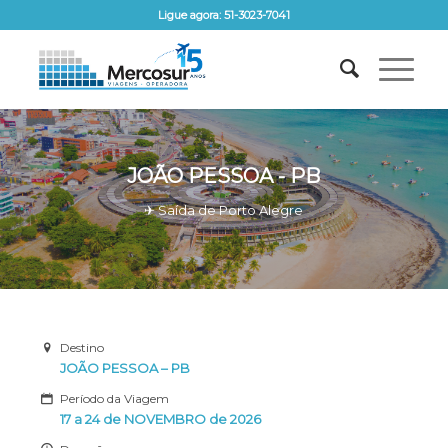
Ligue agora: 51-3023-7041
JOÃO PESSOA - PB
✈ Saída de Porto Alegre
Destino
JOÃO PESSOA – PB
Período da Viagem
17 a 24 de NOVEMBRO de 2026