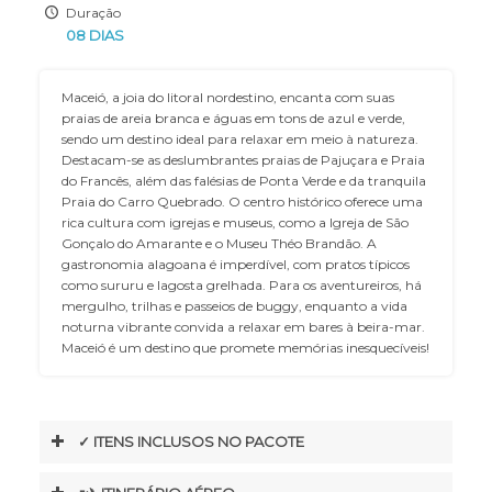
Duração
08 DIAS
Maceió, a joia do litoral nordestino, encanta com suas
praias de areia branca e águas em tons de azul e verde,
sendo um destino ideal para relaxar em meio à natureza.
Destacam-se as deslumbrantes praias de Pajuçara e Praia
do Francês, além das falésias de Ponta Verde e da tranquila
Praia do Carro Quebrado. O centro histórico oferece uma
rica cultura com igrejas e museus, como a Igreja de São
Gonçalo do Amarante e o Museu Théo Brandão. A
gastronomia alagoana é imperdível, com pratos típicos
como sururu e lagosta grelhada. Para os aventureiros, há
mergulho, trilhas e passeios de buggy, enquanto a vida
noturna vibrante convida a relaxar em bares à beira-mar.
Maceió é um destino que promete memórias inesquecíveis!
✓ ITENS INCLUSOS NO PACOTE