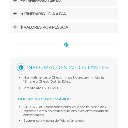
⌯✈︎ ITINERÁRIO AÉREO
➜ ITINERÁRIO - DIA A DIA
$ VALORES POR PESSOA
INFORMAÇÕES IMPORTANTES
Normalmente, o Check In nos hoteis tem início às
15hrs, e o Check Out às 12hrs;
Infante até 02 = FREE.
DOCUMENTOS NECESSÁRIOS:
CNH, RG ou Passaporte com validade mínima de 06
meses na data do embarque, em excelente estado de
conservação;
Sugere-se a vacina de Febre Amarela.