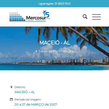
Ligue agora: 51-3023-7041
MACEIÓ - AL
✈ Saída de Porto Alegre
Destino
MACEIÓ – AL
Período da Viagem
20 a 27 de MARÇO de 2027