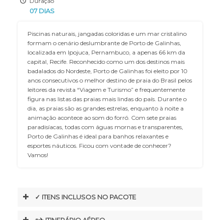
Duração
07 DIAS
Piscinas naturais, jangadas coloridas e um mar cristalino
formam o cenário deslumbrante de Porto de Galinhas,
localizada em Ipojuca, Pernambuco, a apenas 66 km da
capital, Recife. Reconhecido como um dos destinos mais
badalados do Nordeste, Porto de Galinhas foi eleito por 10
anos consecutivos o melhor destino de praia do Brasil pelos
leitores da revista “Viagem e Turismo” e frequentemente
figura nas listas das praias mais lindas do país. Durante o
dia, as praias são as grandes estrelas, enquanto à noite a
animação acontece ao som do forró. Com sete praias
paradisíacas, todas com águas mornas e transparentes,
Porto de Galinhas é ideal para banhos relaxantes e
esportes náuticos. Ficou com vontade de conhecer?
Vamos!
✓ ITENS INCLUSOS NO PACOTE
⌯✈︎ ITINERÁRIO AÉREO