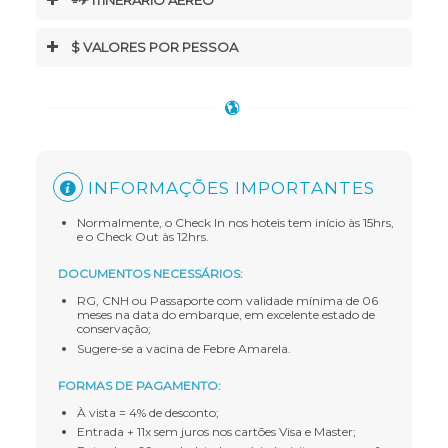
$ VALORES POR PESSOA
INFORMAÇÕES IMPORTANTES
Normalmente, o Check In nos hoteis tem início às 15hrs,
e o Check Out às 12hrs.
DOCUMENTOS NECESSÁRIOS:
RG, CNH ou Passaporte com validade mínima de 06
meses na data do embarque, em excelente estado de
conservação;
Sugere-se a vacina de Febre Amarela.
FORMAS DE PAGAMENTO:
À vista = 4% de desconto;
Entrada + 11x sem juros nos cartões Visa e Master;