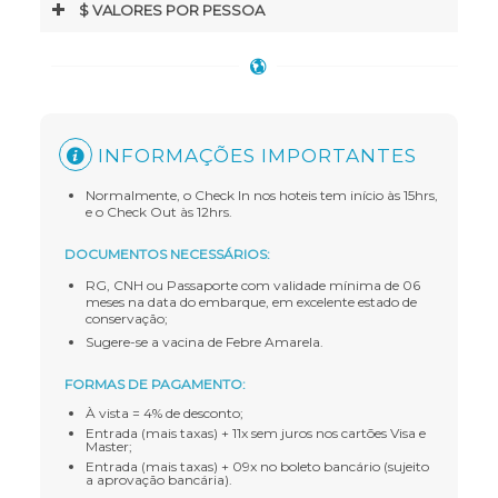
$ VALORES POR PESSOA
INFORMAÇÕES IMPORTANTES
Normalmente, o Check In nos hoteis tem início às 15hrs,
e o Check Out às 12hrs.
DOCUMENTOS NECESSÁRIOS:
RG, CNH ou Passaporte com validade mínima de 06
meses na data do embarque, em excelente estado de
conservação;
Sugere-se a vacina de Febre Amarela.
FORMAS DE PAGAMENTO:
À vista = 4% de desconto;
Entrada (mais taxas) + 11x sem juros nos cartões Visa e
Master;
Entrada (mais taxas) + 09x no boleto bancário (sujeito
a aprovação bancária).