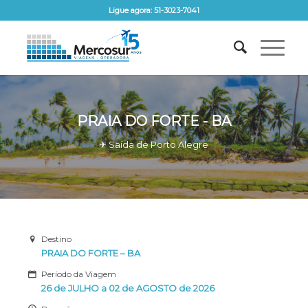
Ligue agora: 51-3023-7041
PRAIA DO FORTE - BA
✈ Saída de Porto Alegre
Destino
PRAIA DO FORTE – BA
Período da Viagem
26 de JULHO a 02 de AGOSTO
de 2026