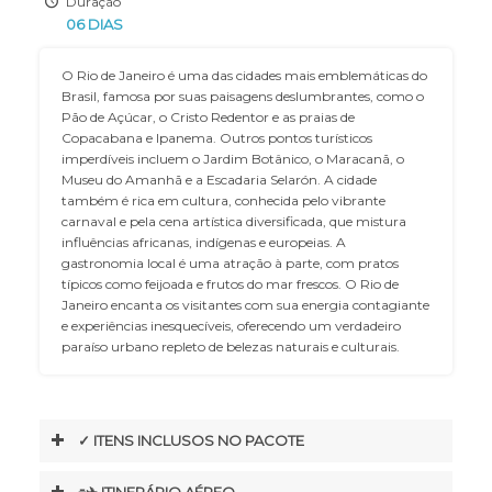
Duração
06 DIAS
O Rio de Janeiro é uma das cidades mais emblemáticas do
Brasil, famosa por suas paisagens deslumbrantes, como o
Pão de Açúcar, o Cristo Redentor e as praias de
Copacabana e Ipanema. Outros pontos turísticos
imperdíveis incluem o Jardim Botânico, o Maracanã, o
Museu do Amanhã e a Escadaria Selarón. A cidade
também é rica em cultura, conhecida pelo vibrante
carnaval e pela cena artística diversificada, que mistura
influências africanas, indígenas e europeias. A
gastronomia local é uma atração à parte, com pratos
típicos como feijoada e frutos do mar frescos. O Rio de
Janeiro encanta os visitantes com sua energia contagiante
e experiências inesquecíveis, oferecendo um verdadeiro
paraíso urbano repleto de belezas naturais e culturais.
✓ ITENS INCLUSOS NO PACOTE
⌯✈︎ ITINERÁRIO AÉREO